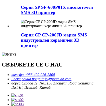
Серия SP SP-600P01X високоточен
SMS 3D принтер
Серия CP CP-200JD марка SMS
индустриален керамичен 3D
принтер
СВЪРЖЕТЕ СЕ С НАС
телефон:
086-400-026-2800
Електронна поща:
info@prismlab.com
адрес:
Сграда 11, No.1158 Zhongxin Road, Songjiang
District, Шанхай, Китай