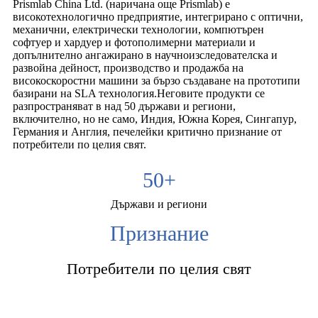
Prismlab China Ltd. (наричана още Prismlab) е
високотехнологично предприятие, интегрирано с оптични,
механични, електрически технологии, компютърен
софтуер и хардуер и фотополимерни материали и
допълнително ангажирано в научноизследователска и
развойна дейност, производство и продажба на
високоскоростни машини за бързо създаване на прототипи
базирани на SLA технология.Неговите продукти се
разпространяват в над 50 държави и региони,
включително, но не само, Индия, Южна Корея, Сингапур,
Германия и Англия, печелейки критично признание от
потребители по целия свят.
50
+
Държави и региони
Признание
Потребители по целия свят