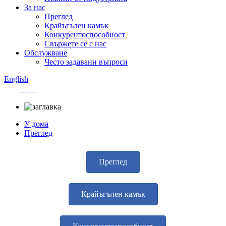
За нас
Преглед
Крайъгълен камък
Конкурентоспособност
Свържете се с нас
Обслужване
Често задавани въпроси
English
中文
У дома
Преглед
Преглед
Крайъгълен камък