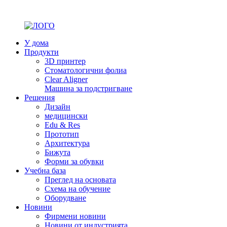
У дома
Продукти
3D принтер
Стоматологични фолиа
Clear Aligner
Машина за подстригване
Решения
Дизайн
медицински
Edu & Res
Прототип
Архитектура
Бижута
Форми за обувки
Учебна база
Преглед на основата
Схема на обучение
Оборудване
Новини
Фирмени новини
Новини от индустрията