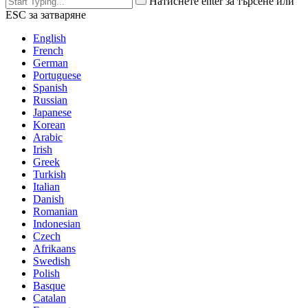
Натиснете enter за търсене или
ESC за затваряне
English
French
German
Portuguese
Spanish
Russian
Japanese
Korean
Arabic
Irish
Greek
Turkish
Italian
Danish
Romanian
Indonesian
Czech
Afrikaans
Swedish
Polish
Basque
Catalan