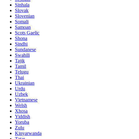
Sinhala
Slovak
Slovenian
Somali
Samoan
Scots Gaelic
Shona
Sindhi
Sundanese
Swahili
Tajik
Tamil
Telugu
Thai
Ukrainian
Urdu
Uzbek
Vietnamese
Welsh
Xhosa
Yiddish
Yoruba
Zulu
Kinyarwanda
Tatar